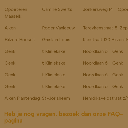
Opoeteren
Camille Swerts
Jonkersweg 14 Opoe
Maaseik
Alken
Roger Vanleeuw
Tereykenstraat 5 Zep
Bilzen-Hoeselt
Ghislain Louis
Kleistraat 130 Bilzen-
Genk
t Kliniekske
Noordlaan 6 Genk
Genk
t Kliniekske
Noordlaan 6 Genk
Genk
t Kliniekske
Noordlaan 6 Genk
Genk
t Kliniekske
Noordlaan 6 Genk
Alken Plantendag
St-Jorisheem
Henrdiksveldstraat z/
Heb je nog vragen, bezoek dan onze FAQ-
pagina