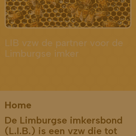
LIB vzw de partner voor de
Limburgse imker
Home
De Limburgse imkersbond
(L.I.B.) is een vzw die tot