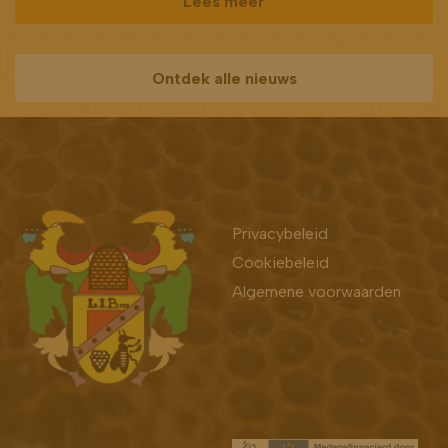
Lees meer
Ontdek alle nieuws
Bekijk ook
Privacybeleid
Cookiebeleid
Algemene voorwaarden
Bekijk ook