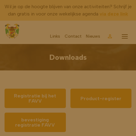
Wil je op de hoogte blijven van onze activiteiten? Schrijf je
dan gratis in voor onze wekelijkse agenda
via deze link
Links
Contact
Nieuws
Account
Menu
Downloads
Registratie bij het
Product-register
FAVV
bevestiging
registratie FAVV