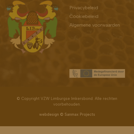
Bekijk ook
Privacybeleid
Cookiebeleid
Algemene voorwaarden
Bekijk ook
© Copyright VZW Limburgse Imkersbond. Alle rechten
voorbehouden.
webdesign © Sanmax Projects