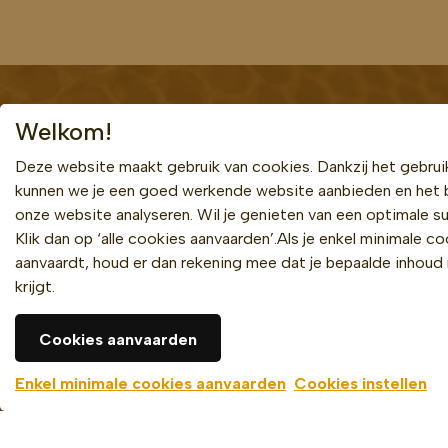
Welkom!
Deze website maakt gebruik van cookies. Dankzij het gebrui
Bekijk ook
Privacybeleid
kunnen we je een goed werkende website aanbieden en het 
Cookiebeleid
onze website analyseren. Wil je genieten van een optimale su
Klik dan op ‘alle cookies aanvaarden’.Als je enkel minimale c
Algemene voorwaarden
aanvaardt, houd er dan rekening mee dat je bepaalde inhoud 
krijgt.
Cookies aanvaarden
Enkel minimale cookies aanvaarden
Cookies instellen
Bekijk ook